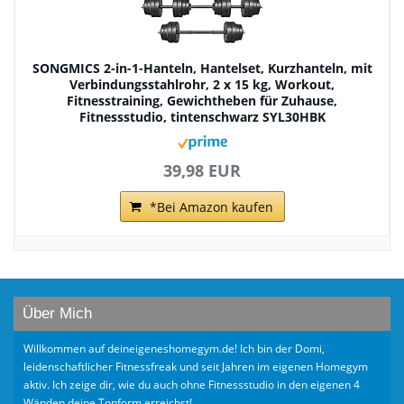
SONGMICS 2-in-1-Hanteln, Hantelset, Kurzhanteln, mit
Verbindungsstahlrohr, 2 x 15 kg, Workout,
Fitnesstraining, Gewichtheben für Zuhause,
Fitnessstudio, tintenschwarz SYL30HBK
39,98 EUR
*Bei Amazon kaufen
Über Mich
Willkommen auf deineigeneshomegym.de! Ich bin der Domi,
leidenschaftlicher Fitnessfreak und seit Jahren im eigenen Homegym
aktiv. Ich zeige dir, wie du auch ohne Fitnessstudio in den eigenen 4
Wänden deine Topform erreichst!