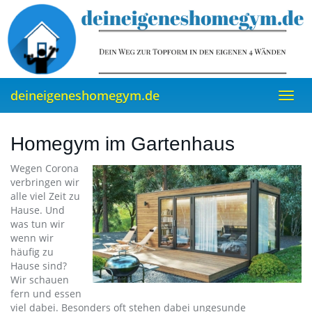
Skip
to
main
content
deineigeneshomegym.de
Toggl
navig
Homegym im Gartenhaus
Wegen Corona
verbringen wir
alle viel Zeit zu
Hause. Und
was tun wir
wenn wir
häufig zu
Hause sind?
Wir schauen
fern und essen
viel dabei. Besonders oft stehen dabei ungesunde